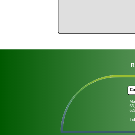
R
Co
Ma
63,
62
Tél