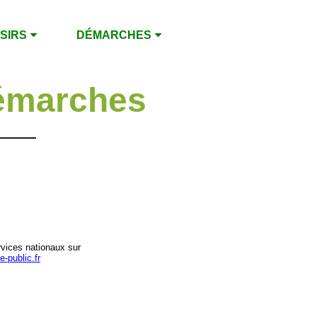
ISIRS
DÉMARCHES
émarches
rvices nationaux sur
e-public.fr