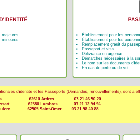
D'IDENTITÉ
PAS
s majeures
Établissement pour les personn
s mineures
Établissement pour les person
Remplacement grauit du passep
Passeport et visa
Délivrance en urgence
Démarches nécessaires à la sorti
Le nom sur les documents d'iden
En cas de perte ou de vol
onales d'identité et les Passeports (Demandes, renouvellements), sont à eff
ds 62610 Ardres 03 21 46 50 20
ssart 62380 Lumbres 03 21 12 94 94
pulcre 62505 Saint-Omer 03 21 98 40 88