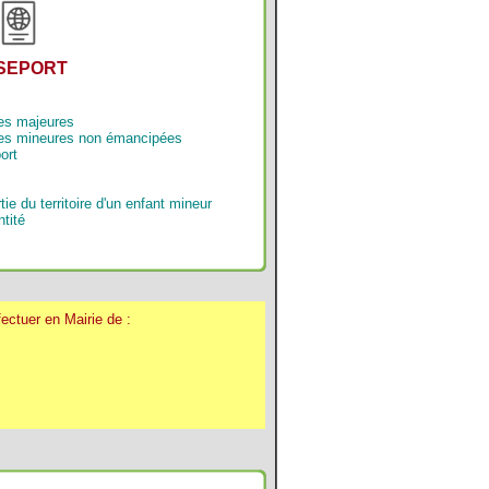
SEPORT
es majeures
nes mineures non émancipées
ort
e du territoire d'un enfant mineur
tité
ectuer en Mairie de :