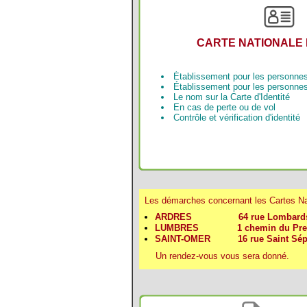
CARTE NATIONALE 
Établissement pour les personne
Établissement pour les personne
Le nom sur la Carte d'Identité
En cas de perte ou de vol
Contrôle et vérification d'identité
Les démarches concernant les Cartes Nati
ARDRES 64 rue Lombar
LUMBRES 1 chemin du Pre
SAINT-OMER 16 rue Saint Sé
Un rendez-vous vous sera donné.